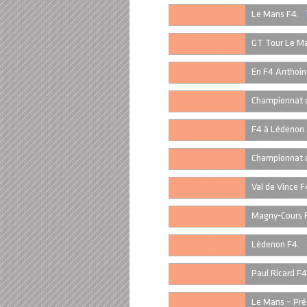
Le Mans F4.
GT Tour Le Ma
En F4 Anthoine
Championnat d
F4 à Lédenon.
Championnat d
Val de Vince F
Magny-Cours 
Lédenon F4.
Paul Ricard F4
Le Mans – Pré