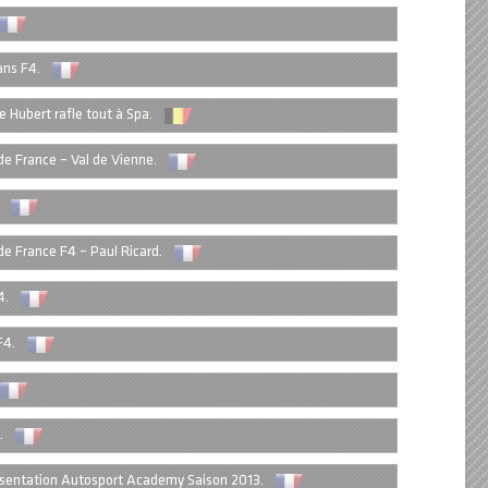
ns F4.
 Hubert rafle tout à Spa.
e France – Val de Vienne.
e France F4 – Paul Ricard.
4.
F4.
.
sentation Autosport Academy Saison 2013.