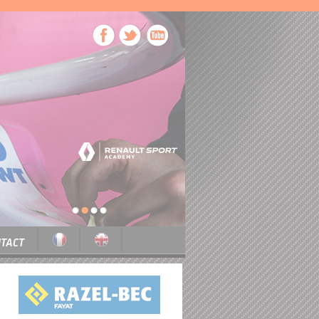
1
2
3
4
TACT