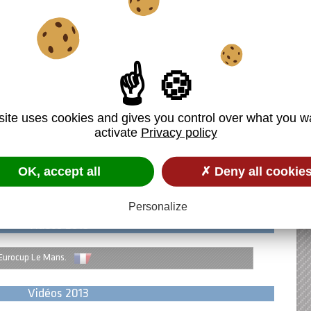
’Europe – Red Bull Ring
’Europe – Norisring
’Europe – Zandvoort
d’Europe – Spa-Francorchamps
site uses cookies and gives you control over what you w
activate
Privacy policy
’Europe – Nürburgring
’Europe – Imola
OK, accept all
✗ Deny all cookie
d’Europe – Hockenheim
Personalize
Vidéos 2015
Eurocup Le Mans.
Vidéos 2013