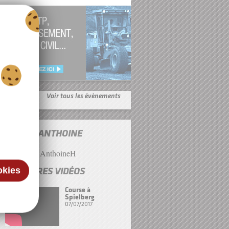
Voir tous les évènements
SUIVRE ANTHOINE
Tweets by AnthoineH
okies
DERNIÈRES VIDÉOS
Course à
Spielberg
07/07/2017