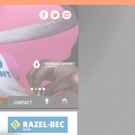
1
2
3
4
E
CONTACT