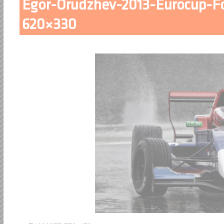
Egor-Orudzhev-2013-Eurocup-F
620×330