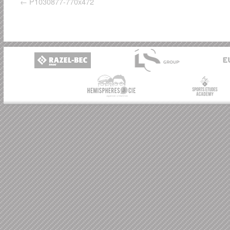
P1030877-770x472