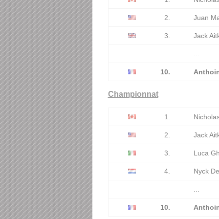
2.
Juan Ma
3.
Jack Ai
...
10.
Anthoi
Championnat
1.
Nicholas
2.
Jack Ait
3.
Luca Gh
4.
Nyck De
...
10.
Anthoi