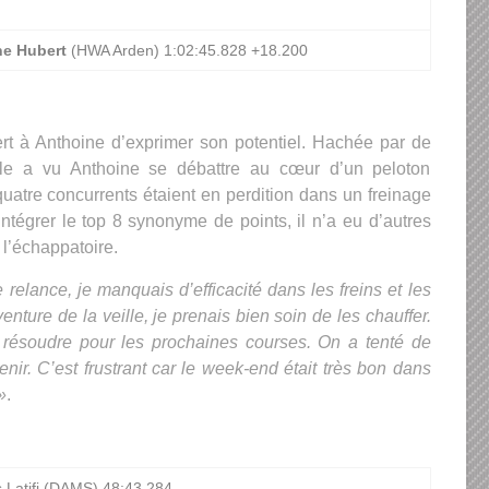
ne Hubert
(HWA Arden) 1:02:45.828 +18.200
ert à Anthoine d’exprimer son potentiel. Hachée par de
elle a vu Anthoine se débattre au cœur d’un peloton
uatre concurrents étaient en perdition dans un freinage
intégrer le top 8 synonyme de points, il n’a eu d’autres
s l’échappatoire.
e relance, je manquais d’efficacité dans les freins et les
nture de la veille, je prenais bien soin de les chauffer.
a résoudre pour les prochaines courses. On a tenté de
nir. C’est frustrant car le week-end était très bon dans
»
.
 Latifi (DAMS) 48:43.284