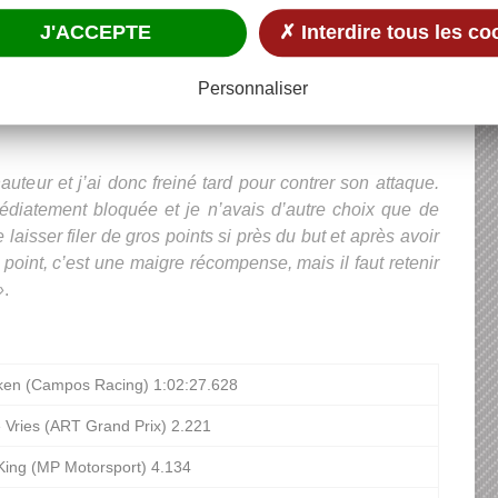
part qui lui a permis de gagner trois places en évitant
J'ACCEPTE
✗ Interdire tous les co
remier tour. Alliant sagesse et rapidité, il a débordé
t un temps au 4
rang. Hélas, son changement de pneus
e
ait des stands à la 9
place. Il remontait en 5
position
e
e
Personnaliser
ère neutralisation de course intervenait à 7 tours de
uteur et j’ai donc freiné tard pour contrer son attaque.
édiatement bloquée et je n’avais d’autre choix que de
 laisser filer de gros points si près du but et après avoir
l point, c’est une maigre récompense, mais il faut retenir
»
.
tken (Campos Racing) 1:02:27.628
 Vries (ART Grand Prix) 2.221
King (MP Motorsport) 4.134