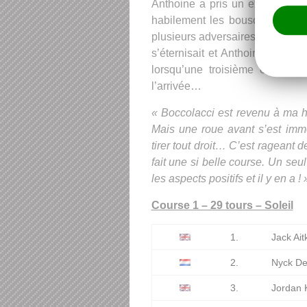
Anthoine a pris un excellent dé
habilement les bousculades du p
plusieurs adversaires et pointai
s’éternisait et Anthoine ressort
lorsqu’une troisième et derni
l’arrivée…
« Boccolacci est revenu à ma ha
Mais une roue avant s’est imm
tirer tout droit… C’est rageant de
fait une si belle course. Un seu
les aspects positifs et il y en a ! 
Course 1 – 29 tours – Soleil
1.
Jack Ai
2.
Nyck De
3.
Jordan 