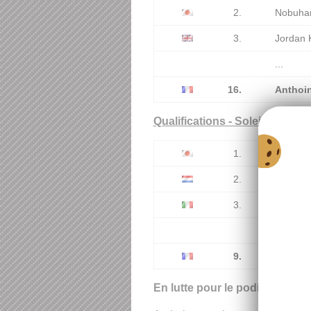
2.
Nobuhar
3.
Jordan 
...
16.
Anthoi
Qualifications - Soleil
1.
Nobuhar
2.
Nyck de
3.
Luca Ghi
...
9.
Anthoi
En lutte pour le podium