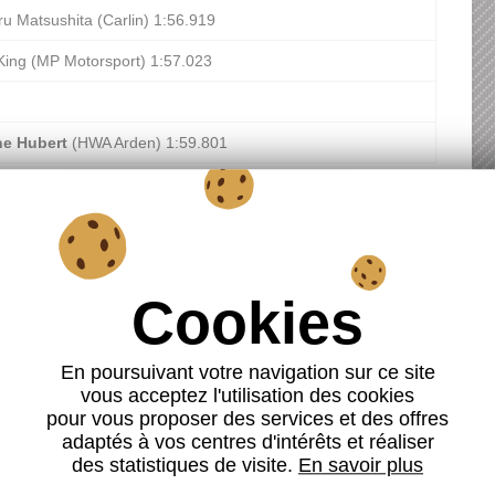
u Matsushita (Carlin) 1:56.919
King (MP Motorsport) 1:57.023
ne Hubert
(HWA Arden) 1:59.801
u Matsushita (Carlin) 1:54.555
 Vries (ART Grand Prix) 1:54.999
otto (UNI-Virtuosi Racing) 1:55.037
En poursuivant votre navigation sur ce site
vous acceptez l'utilisation des cookies
ne Hubert
(HWA Arden) 1:56.138
pour vous proposer des services et des offres
adaptés à vos centres d'intérêts et réaliser
des statistiques de visite.
En savoir plus