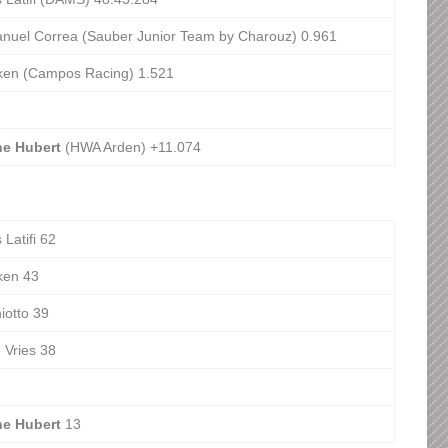
nuel Correa (Sauber Junior Team by Charouz) 0.961
tken (Campos Racing) 1.521
ne Hubert
(HWA Arden) +11.074
 Latifi 62
ken 43
iotto 39
 Vries 38
ne Hubert
13